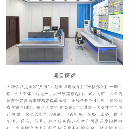
项目概述
大准铁路是国家“八五”计划重点建设项目“准格尔项目一期工
程” 三大主体工程之一，大准铁路东起山西省大同市，西至内
蒙古鄂尔多斯市准格尔旗薛家湾，正线全长264公里，途经两
省六旗县(市)，是已形成的“西煤东运”大通道一大秦线的向西
延伸,属一级单线电气化铁路。下设机务、车务、工务、供电
车辆、通信、信号、综合服务段八个生产段及调度指挥中
心。北京联众为其进行监控调度中心控制台一站式解决方