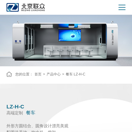
您的位置：
首页
>
产品中心
>
餐车 LZ-H-C
LZ-H-C
餐车
高端定制
外形方圆结合、圆角设计漂亮美观